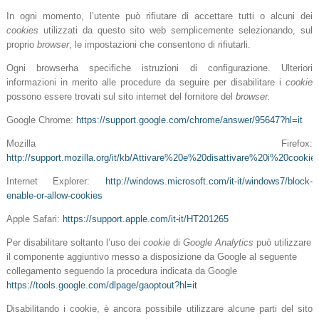
In ogni momento, l’utente può rifiutare di accettare tutti o alcuni dei
cookies
utilizzati da questo sito web semplicemente selezionando, sul
proprio
browser
, le impostazioni che consentono di rifiutarli.
Ogni browserha specifiche istruzioni di configurazione. Ulteriori
informazioni in merito alle procedure da seguire per disabilitare i
cookie
possono essere trovati sul sito internet del fornitore del
browser.
Google Chrome:
https://support.google.com/chrome/answer/95647?hl=it
Mozilla Firefox:
http://support.mozilla.org/it/kb/Attivare%20e%20disattivare%20i%20cookie
Internet Explorer:
http://windows.microsoft.com/it-it/windows7/block-
enable-or-allow-cookies
Apple Safari:
https://support.apple.com/it-it/HT201265
Per disabilitare soltanto l’uso dei
cookie
di
Google Analytics
può utilizzare
il componente aggiuntivo messo a disposizione da Google al seguente
collegamento seguendo la procedura
indicata da Google
https://tools.google.com/dlpage/gaoptout?hl=it
Disabilitando i cookie, è ancora possibile utilizzare alcune parti del sito